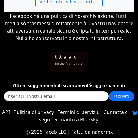
Vede tutti i siti supportati
Facebook hà una pulitica di no-archiviazione. Tutti i
media sò trasmessi direttamente à u vostru navigatore
attraversu un canale sicuru è criptatu in tempu reale.
Nulla hè conservatu in a nostra infrastruttura.
★
★
★
★
★
-
Be the first to rate!
Otteni suggerimenti di scaricament'è aggiornamenti
Iscriviti
API
Pulitica di privacy
Termini di serviziu
Cuntatta ci
Seguiteci nantu à BlueSky
2026 Faceb LLC
| Fattu da
nadermx