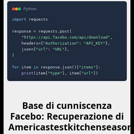
Python
import
 requests

response = requests.post(

"https://api.facebo.com/api/download"
,

    headers={
"Authorization"
: 
"API_KEY"
},

    json={
"url"
: 
"URL"
},

)

for
 item 
in
 response.json()[
"items"
]:

print
(item[
"type"
], item[
"url"
])
Base di cunniscenza
Facebo: Recuperazione di
Americastestkitchenseason