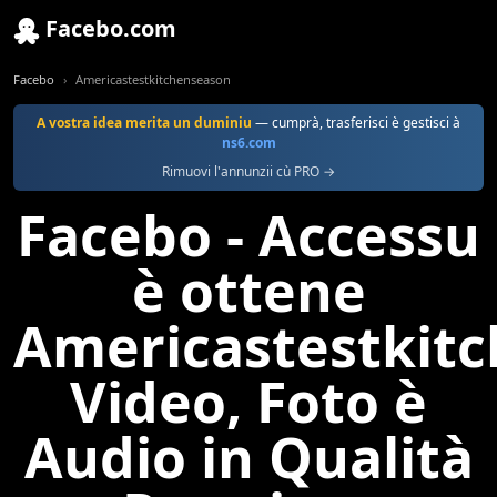
Facebo.com
Facebo
Americastestkitchenseason
A vostra idea merita un duminiu
— cumprà, trasferisci è gestisci à
ns6.com
Rimuovi l'annunzii cù PRO →
Facebo - Accessu
è ottene
Americastestkit
Video, Foto è
Audio in Qualità