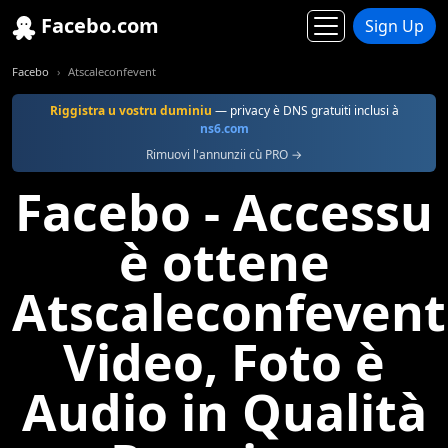
Facebo.com
Sign Up
Facebo
Atscaleconfevent
Riggistra u vostru duminiu
— privacy è DNS gratuiti inclusi à
ns6.com
Rimuovi l'annunzii cù PRO →
Facebo - Accessu
è ottene
Atscaleconfevent
Video, Foto è
Audio in Qualità