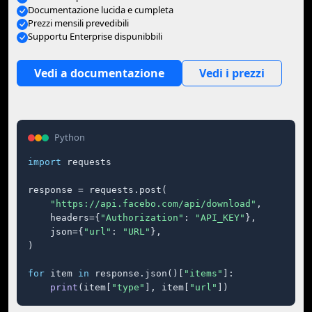
Documentazione lucida e cumpleta
Prezzi mensili prevedibili
Supportu Enterprise dispunibbili
Vedi a documentazione
Vedi i prezzi
Python
import
 requests

response = requests.post(

"https://api.facebo.com/api/download"
,

    headers={
"Authorization"
: 
"API_KEY"
},

    json={
"url"
: 
"URL"
},

)

for
 item 
in
 response.json()[
"items"
]:

print
(item[
"type"
], item[
"url"
])