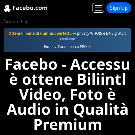
Facebo.com
Sign Up
Facebo
Biliintl
Otteni u nome di duminiu perfettu
— privacy WHOIS è DNS gratuiti
à
ns6.com
Rimuovi l'annunzii cù PRO →
Facebo - Accessu
è ottene Biliintl
Video, Foto è
Audio in Qualità
Premium