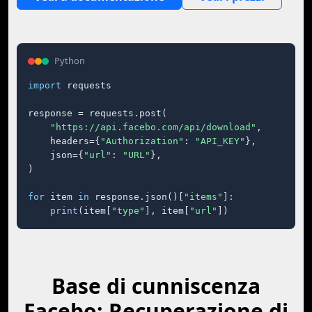
Python
import
 requests

response = requests.post(

"https://api.facebo.com/api/download"
,

    headers={
"Authorization"
: 
"API_KEY"
},

    json={
"url"
: 
"URL"
},

)

for
 item 
in
 response.json()[
"items"
]:

print
(item[
"type"
], item[
"url"
])
Base di cunniscenza
Facebo: Recuperazione di