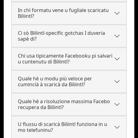
In chì formatu vene u fugliale scaricatu
Biliintl?
Ci sò Biliintl-specific gotchas I duveria
sapè di?
Chi usa tipicamente Facebooku pi salvari
u cuntenutu di Biliintl?
Quale hè u modu più veloce per
cumincià à scaricà da Biliintl?
Quale hè a risoluzione massima Facebo
recupera da Biliintl?
U flussu di scaricà Biliintl funziona in u
mo telefuninu?