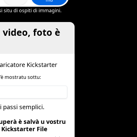
 situ di ospiti di immagini.
video, foto è
aricatore Kickstarter
'è mostratu sottu:
i passi semplici.
cuperà è salvà u vostru
Kickstarter File