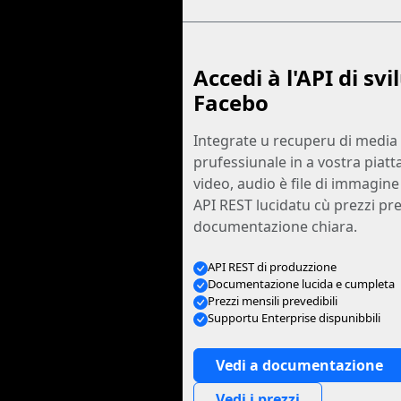
Accedi à l'API di sv
Facebo
Integrate u recuperu di media 
prufessiunale in a vostra piat
video, audio è file di immagin
API REST lucidatu cù prezzi pre
documentazione chiara.
API REST di produzzione
Documentazione lucida e cumpleta
Prezzi mensili prevedibili
Supportu Enterprise dispunibbili
Vedi a documentazione
Vedi i prezzi