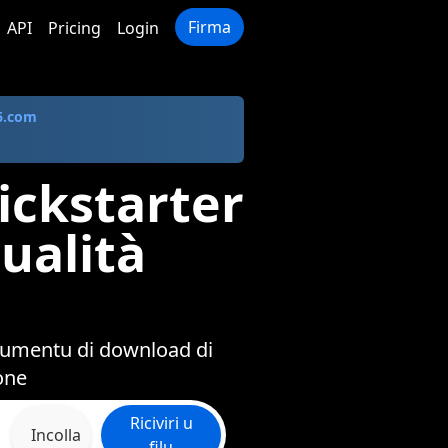
Firma
API
Pricing
Login
6.com
ickstarter
ualità
strumentu di download di
one
Riciviri u
Incolla
filu