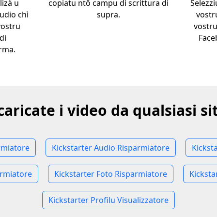
lizà u
copiatu ntô campu di scrittura di
Selezzi
udio chì
supra.
vostr
vostru
vostru
di
Faceb
orma.
caricate i video da qualsiasi si
rmiatore
Kickstarter Audio Risparmiatore
Kickst
armiatore
Kickstarter Foto Risparmiatore
Kicksta
Kickstarter Profilu Visualizzatore