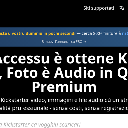
Siti supportati
sta u vostru duminiu in pochi secondi
— cerca 800+ finiture à
ns
Rimuovi l'annunzii cù PRO →
Accessu è ottene K
, Foto è Audio in Q
Premium
à Kickstarter video, immagini è file audio cù un 
alità prufessiunale - senza costi, senza registrazi