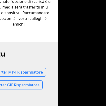
unate l'opzione di scaricà è u
u media serà trasferitu in u
 dispositivu. Raccumandate
o.com à i vostri culleghi è
amichi!
tu
arter MP4 Risparmiatore
rter GIF Risparmiatore