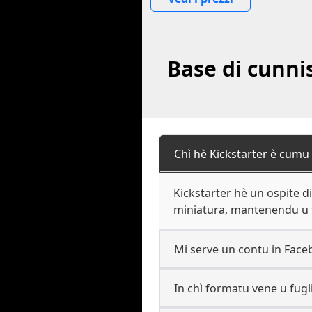
Base di cunni
Chì hè Kickstarter è cumu
Kickstarter hè un ospite di
miniatura, mantenendu u f
Mi serve un contu in Faceb
In chì formatu vene u fugl