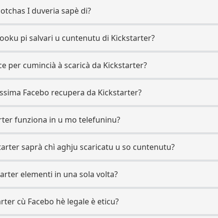
gotchas I duveria sapè di?
oku pi salvari u cuntenutu di Kickstarter?
e per cumincià à scaricà da Kickstarter?
ssima Facebo recupera da Kickstarter?
arter funziona in u mo telefuninu?
tarter saprà chì aghju scaricatu u so cuntenutu?
arter elementi in una sola volta?
rter cù Facebo hè legale è eticu?