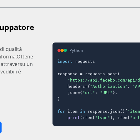
iluppatore
di qualità
Python
taforma.Ottene
import
 requests

e attraversu un
vedibili è
response = requests.post(

"https://api.facebo.com/api/d
    headers={
"Authorization"
: 
"AP
    json={
"url"
: 
"URL"
},

)

for
 item 
in
 response.json()[
"item
print
(item[
"type"
], item[
"url