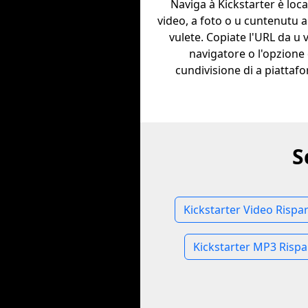
Naviga à Kickstarter è loca
video, a foto o u cuntenutu a
vulete. Copiate l'URL da u 
navigatore o l'opzione 
cundivisione di a piattaf
S
Kickstarter Video Rispa
Kickstarter MP3 Risp