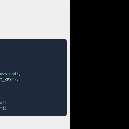
ownload"
,

I_KEY"
},

s"
]:

"
])