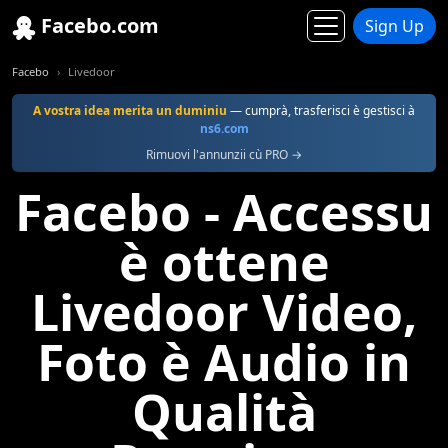
Facebo.com
Sign Up
Facebo
Livedoor
A vostra idea merita un duminiu
— cumprà, trasferisci è gestisci à
ns6.com
Rimuovi l'annunzii cù PRO →
Facebo - Accessu
è ottene
Livedoor Video,
Foto è Audio in
Qualità