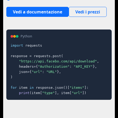
Vedi a documentazione
Vedi i prezzi
Python
import
 requests

response = requests.post(

"https://api.facebo.com/api/download"
,

    headers={
"Authorization"
: 
"API_KEY"
},

    json={
"url"
: 
"URL"
},

)

for
 item 
in
 response.json()[
"items"
]:

print
(item[
"type"
], item[
"url"
])