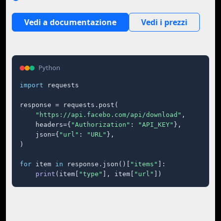
Vedi a documentazione
Vedi i prezzi
Python
import
 requests

response = requests.post(

"https://api.facebo.com/api/download"
,

    headers={
"Authorization"
: 
"API_KEY"
},

    json={
"url"
: 
"URL"
},

)

for
 item 
in
 response.json()[
"items"
]:

print
(item[
"type"
], item[
"url"
])