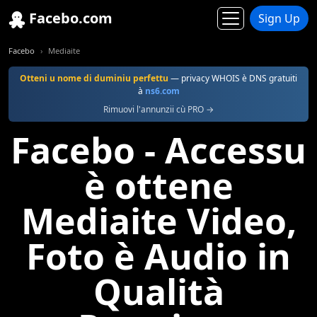
Facebo.com
Sign Up
Facebo
Mediaite
Otteni u nome di duminiu perfettu
— privacy WHOIS è DNS gratuiti
à
ns6.com
Rimuovi l'annunzii cù PRO →
Facebo - Accessu
è ottene
Mediaite Video,
Foto è Audio in
Qualità