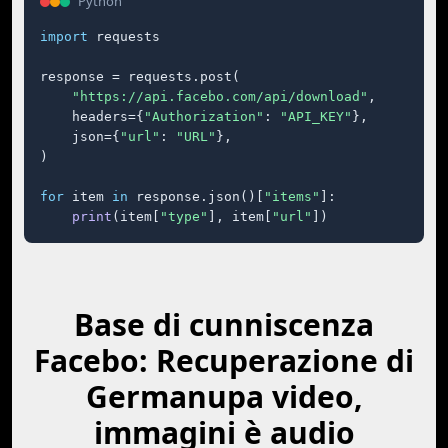
Python
import
 requests

response = requests.post(

"https://api.facebo.com/api/download"
,

    headers={
"Authorization"
: 
"API_KEY"
},

    json={
"url"
: 
"URL"
},

)

for
 item 
in
 response.json()[
"items"
]:

print
(item[
"type"
], item[
"url"
])
Base di cunniscenza
Facebo: Recuperazione di
Germanupa video,
immagini è audio