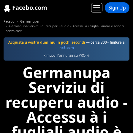
Facebo.com
Sign Up
Facebo
Germanupa
Germanupa Serviziu di recuperu audio - Accessu à i fugliali audio è sonori
senza costi
Acquista u vostru duminiu in pochi secondi
— cerca 800+ finiture à
ns6.com
Rimuovi l'annunzii cù PRO →
Germanupa
Serviziu di
recuperu audio -
Accessu à i
fugliali audio è